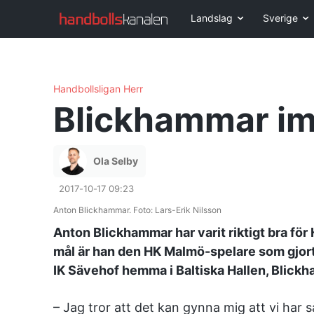
Landslag
Sverige
Handbollsligan Herr
Blickhammar im
Ola Selby
2017-10-17 09:23
Anton Blickhammar. Foto: Lars-Erik Nilsson
Anton Blickhammar har varit riktigt bra f
mål är han den HK Malmö-spelare som gjort f
IK Sävehof hemma i Baltiska Hallen, Blick
– Jag tror att det kan gynna mig att vi ha