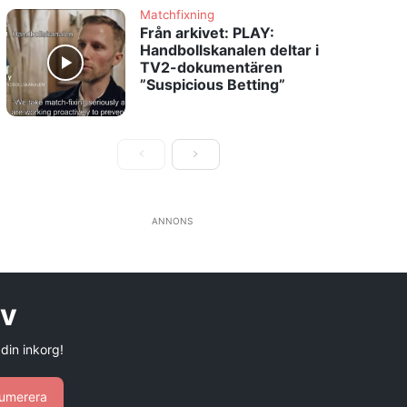
Matchfixning
Från arkivet: PLAY:
Handbollskanalen deltar i
TV2-dokumentären
”Suspicious Betting”
ANNONS
ev
 din inkorg!
umerera