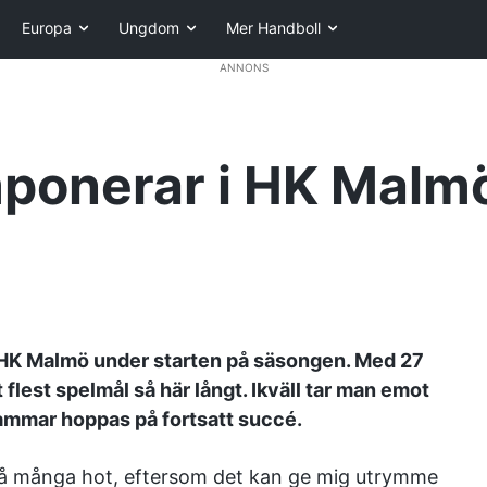
Europa
Ungdom
Mer Handboll
ANNONS
ponerar i HK Malm
ör HK Malmö under starten på säsongen. Med 27
lest spelmål så här långt. Ikväll tar man emot
hammar hoppas på fortsatt succé.
r så många hot, eftersom det kan ge mig utrymme