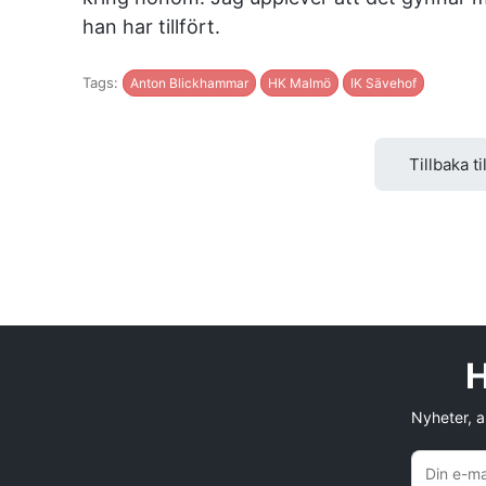
han har tillfört.
Tags:
Anton Blickhammar
HK Malmö
IK Sävehof
Tillbaka ti
H
Nyheter, an