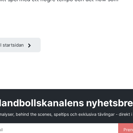
ll startsidan
andbollskanalens nyhetsbr
alyser, behind the scenes, speltips och exklusiva tävlingar - direkt i
Pren