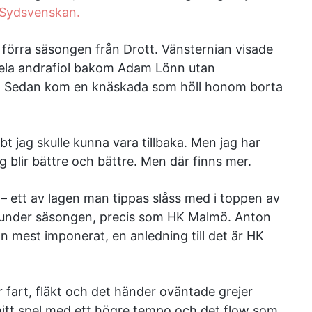
Sydsvenskan.
förra säsongen från Drott. Vänsternian visade
spela andrafiol bakom Adam Lönn utan
n. Sedan kom en knäskada som höll honom borta
bt jag skulle kunna vara tillbaka. Men jag har
g blir bättre och bättre. Men där finns mer.
 – ett av lagen man tippas slåss med i toppen av
t under säsongen, precis som HK Malmö. Anton
 mest imponerat, en anledning till det är HK
 fart, fläkt och det händer oväntade grejer
mitt spel med ett högre tempo och det flow som