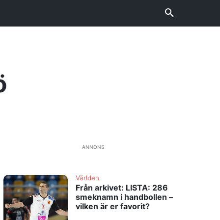
ö
ANNONS
Världen
Från arkivet: LISTA: 286
smeknamn i handbollen –
vilken är er favorit?