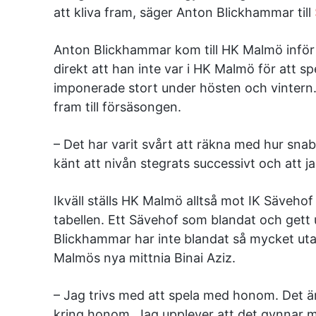
att kliva fram, säger Anton Blickhammar till
Anton Blickhammar kom till HK Malmö inför 
direkt att han inte var i HK Malmö för att 
imponerade stort under hösten och vinter
fram till försäsongen.
– Det har varit svårt att räkna med hur snab
känt att nivån stegrats successivt och att ja
Ikväll ställs HK Malmö alltså mot IK Sävehof
tabellen. Ett Sävehof som blandat och get
Blickhammar har inte blandat så mycket utan
Malmös nya mittnia Binai Aziz.
– Jag trivs med att spela med honom. Det är
kring honom. Jag upplever att det gynnar 