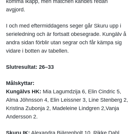
komma ikapp, men matchen kändes redan
avgjord.
I och med eftermiddagens seger går Skuru upp i
serieledning och är fortsatt obesegrade. Kungälv å
andra sidan förblir utan segrar och får kämpa sig
vidare i botten av tabellen.
Slutresultat: 26–33
Målskyttar:
Kungälvs HK:
Mia Lagumdzija 6, Elin Cindric 5,
Alma Jöhnsson 4, Elin Leissner 3, Line Stenberg 2,
Kristina Zubonja 2, Madeleine Lindgren 2,Vanja
Andersson 2.
Skuru IK:
Alexandra Bjärrenholt 10, Rikke Dahl