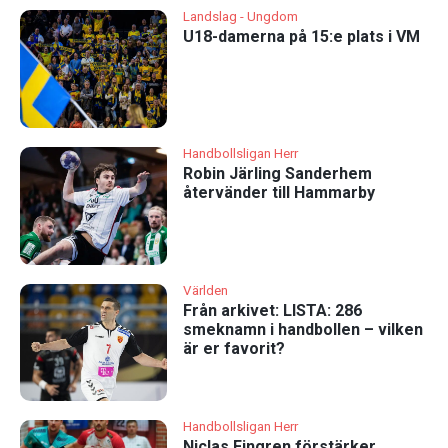
Landslag - Ungdom
U18-damerna på 15:e plats i VM
Handbollsligan Herr
Robin Järling Sanderhem
återvänder till Hammarby
Världen
Från arkivet: LISTA: 286
smeknamn i handbollen – vilken
är er favorit?
Handbollsligan Herr
Niclas Fingren förstärker