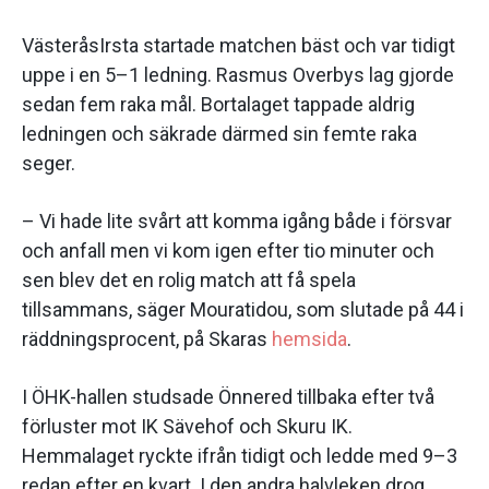
VästeråsIrsta startade matchen bäst och var tidigt
uppe i en 5–1 ledning. Rasmus Overbys lag gjorde
sedan fem raka mål. Bortalaget tappade aldrig
ledningen och säkrade därmed sin femte raka
seger.
– Vi hade lite svårt att komma igång både i försvar
och anfall men vi kom igen efter tio minuter och
sen blev det en rolig match att få spela
tillsammans, säger Mouratidou, som slutade på 44 i
räddningsprocent, på Skaras
hemsida
.
I ÖHK-hallen studsade Önnered tillbaka efter två
förluster mot IK Sävehof och Skuru IK.
Hemmalaget ryckte ifrån tidigt och ledde med 9–3
redan efter en kvart. I den andra halvleken drog