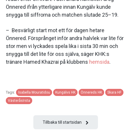
Önnered ifrån ytterligare innan Kungälv kunde
snygga till siffrorna och matchen slutade 25–19.
– Besvärligt start mot ett för dagen hetare
Önnered. Försprånget inför andra halvlek var lite för
stor men vi lyckades spela lika i sista 30 min och
snygga till det lite för oss själva, säger KHK:s
tränare Hamed Khazrai på klubbens
hemsida
.
Tags:
Isabella Mouratidou
Kungälvs HK
Önnereds HK
Skara HF
VästeråsIrsta
Tillbaka till startsidan