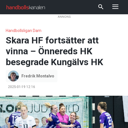
ANNONS
Handbollsligan Dam
Skara HF fortsätter att
vinna – Önnereds HK
besegrade Kungälvs HK
Fredrik Montalvo
2025-01-19 12:16