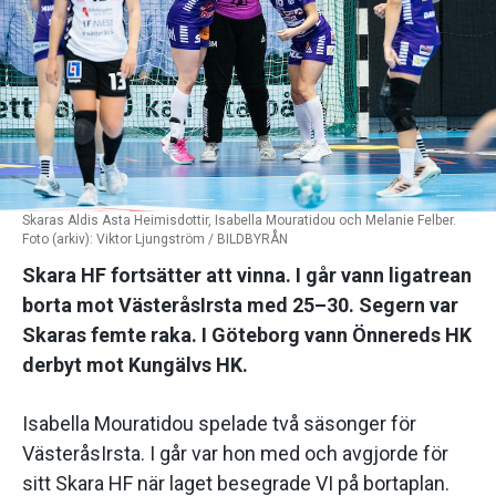
Skaras Aldis Asta Heimisdottir, Isabella Mouratidou och Melanie Felber.
Foto (arkiv): Viktor Ljungström / BILDBYRÅN
Skara HF fortsätter att vinna. I går vann ligatrean
borta mot VästeråsIrsta med 25–30. Segern var
Skaras femte raka. I Göteborg vann Önnereds HK
derbyt mot Kungälvs HK.
Isabella Mouratidou spelade två säsonger för
VästeråsIrsta. I går var hon med och avgjorde för
sitt Skara HF när laget besegrade VI på bortaplan.