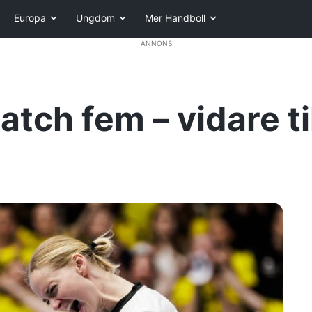
Europa
Ungdom
Mer Handboll
ANNONS
tch fem – vidare ti