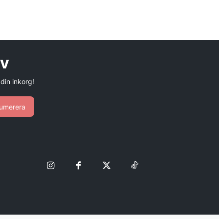
ev
 din inkorg!
umerera