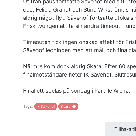
Ut från paus fortsatte Sävehof med sitt in
duo, Felicia Granat och Stina Wikström, smäll
aldrig något flyt. Sävehof fortsatte utöka s
Frisk tvungen att ta sin andra timeout, i un
Timeouten fick ingen önskad effekt för Fri
Sävehof ledningen med ett mål, och finalpla
Närmre kom dock aldrig Skara. Efter 60 spe
finalmotståndare heter IK Sävehof. Slutresult
Final ett spelas på söndag i Partille Arena.
Tags:
IK Sävehof
Skara HF
Tillbaka ti