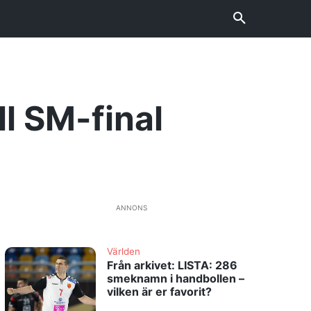
ll SM-final
ANNONS
Världen
Från arkivet: LISTA: 286
smeknamn i handbollen –
vilken är er favorit?