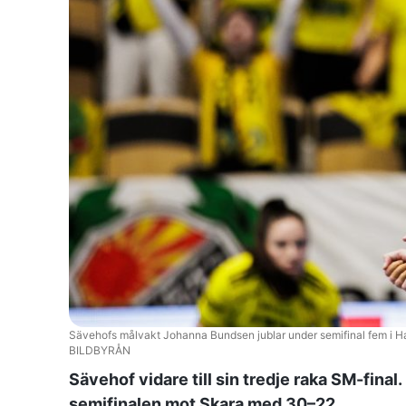
Sävehofs målvakt Johanna Bundsen jublar under semifinal fem i Ha
BILDBYRÅN
Sävehof vidare till sin tredje raka SM-fina
semifinalen mot Skara med 30–22.