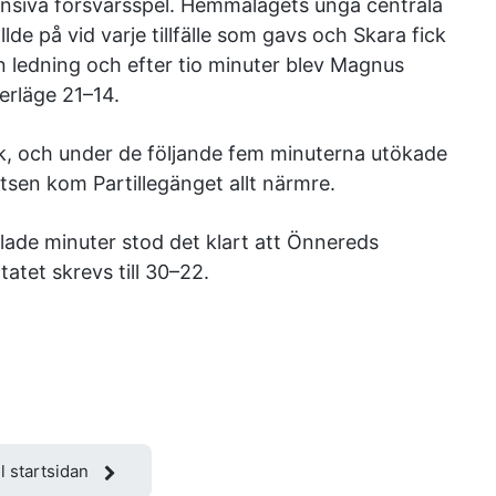
tensiva försvarsspel. Hemmalagets unga centrala
de på vid varje tillfälle som gavs och Skara fick
in ledning och efter tio minuter blev Magnus
derläge 21–14.
sk, och under de följande fem minuterna utökade
tsen kom Partillegänget allt närmre.
lade minuter stod det klart att Önnereds
atet skrevs till 30–22.
ll startsidan