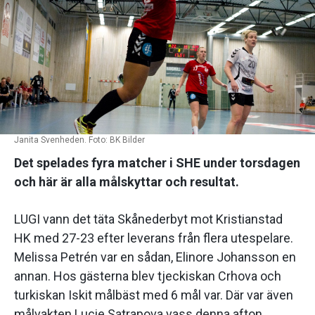
Janita Svenheden. Foto: BK Bilder
Det spelades fyra matcher i SHE under torsdagen
och här är alla målskyttar och resultat.
LUGI vann det täta Skånederbyt mot Kristianstad
HK med 27-23 efter leverans från flera utespelare.
Melissa Petrén var en sådan, Elinore Johansson en
annan. Hos gästerna blev tjeckiskan Crhova och
turkiskan Iskit målbäst med 6 mål var. Där var även
målvakten Lucie Satrapova vass denna afton.