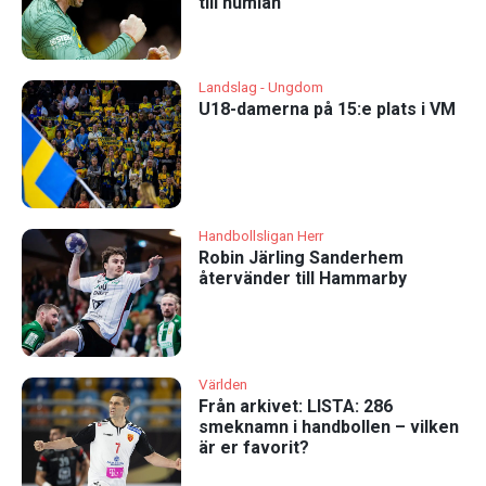
till humlan
Landslag - Ungdom
U18-damerna på 15:e plats i VM
Handbollsligan Herr
Robin Järling Sanderhem
återvänder till Hammarby
Världen
Från arkivet: LISTA: 286
smeknamn i handbollen – vilken
är er favorit?