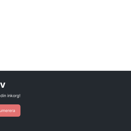
ev
 din inkorg!
umerera