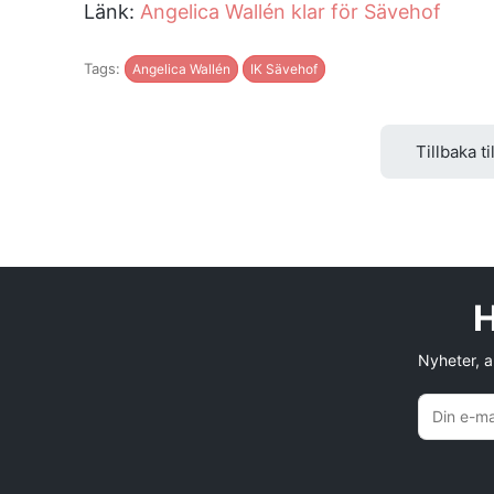
Länk:
Angelica Wallén klar för Sävehof
Tags:
Angelica Wallén
IK Sävehof
Tillbaka ti
H
Nyheter, an