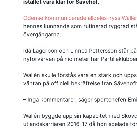
istället vara klar för Sävehof.
Odense kommunicerade alldeles nyss Wallé
hennes kunnande som rutinerad ryggrad stå
övergångarna.
Ida Lagerbon och Linnea Pettersson står på 
nyförvärven på nio meter har Partilleklubben h
Wallén skulle förstås vara en stark och upp
väntan på officiell bekräftelse från Sävehofh
– Inga kommentarer, säger sportchefen Em
Wallén byggde upp sin kapacitet med Sköv
utlandskarriären 2016-17 då hon spelade för