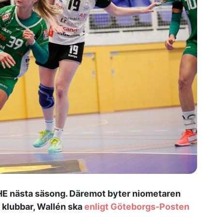
SHE nästa säsong. Däremot byter niometaren
e klubbar, Wallén ska
enligt Göteborgs-Posten