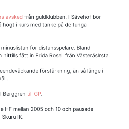
ns avsked
från guldklubben. I Sävehof bör
 högt i kurs med tanke på de tunga
minuslistan för distansspelare. Bland
ittills fått in Frida Rosell från VästeråsIrsta.
seendeväckande förstärkning, än så länge i
åll.
il Berggren
till GP
.
de HF mellan 2005 och 10 och pausade
 Skuru IK.