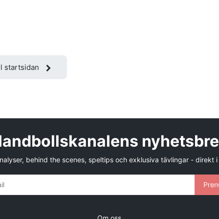
ll startsidan
andbollskanalens nyhetsbr
alyser, behind the scenes, speltips och exklusiva tävlingar - direkt i
Pren
Om oss