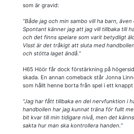
som är gravid:
”Både jag och min sambo vill ha barn, även o
Spontant känner jag att jag vill tillbaka till 
och det finns spelare som varit betydligt ä
Visst är det tråkigt att sluta med handbolle
och stötta laget ändå.”
H65 Höör får dock förstärkning på högersi
skada. En annan comeback står Jonna Linnél
som hållt henne borta från spel i ett knappt 
”Jag har fått tillbaka en del nervfunktion i h
handbollen har jag kunnat träna för fullt med
bit kvar till min tidigare nivå, men det känn
sakta hur man ska kontrollera handen.”