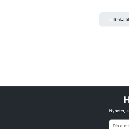
Tillbaka ti
H
Nyheter, an