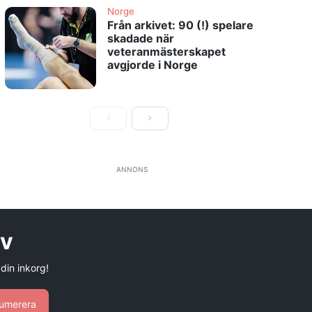
Norge
Från arkivet: 90 (!) spelare
skadade när
veteranmästerskapet
avgjorde i Norge
ANNONS
ev
 din inkorg!
umerera