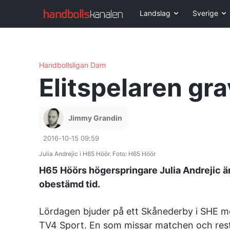
Landslag
Sverige
Handbollsligan Dam
Elitspelaren gr
Jimmy Grandin
2016-10-15 09:59
Julia Andrejic i H65 Höör. Foto: H65 Höör
H65 Höörs högerspringare Julia Andrejic är
obestämd tid.
Lördagen bjuder på ett Skånederby i SHE m
TV4 Sport. En som missar matchen och reste