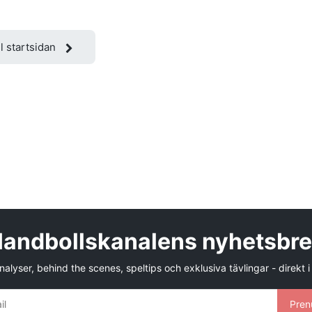
ll startsidan
andbollskanalens nyhetsbr
alyser, behind the scenes, speltips och exklusiva tävlingar - direkt i
Pren