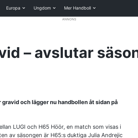
Europa
Ungdom
Mer Handboll
ANNONS
avid – avslutar säs
 gravid och lägger nu handbollen åt sidan på
ellan LUGI och H65 Höör, en match som visas i
n av säsongen är H65:s duktiga Julia Andrejic