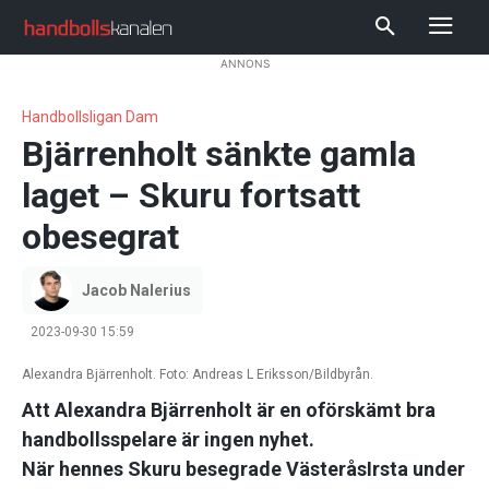
ANNONS
Handbollsligan Dam
Bjärrenholt sänkte gamla
laget – Skuru fortsatt
obesegrat
Jacob Nalerius
2023-09-30 15:59
Alexandra Bjärrenholt. Foto: Andreas L Eriksson/Bildbyrån.
Att Alexandra Bjärrenholt är en oförskämt bra
handbollsspelare är ingen nyhet.
När hennes Skuru besegrade VästeråsIrsta under