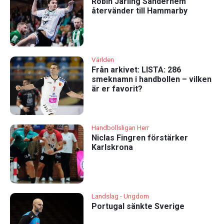
Robin Järling Sanderhem
återvänder till Hammarby
Världen
Från arkivet: LISTA: 286
smeknamn i handbollen – vilken
är er favorit?
Handbollsligan Herr
Niclas Fingren förstärker
Karlskrona
Landslag - Ungdom
Portugal sänkte Sverige