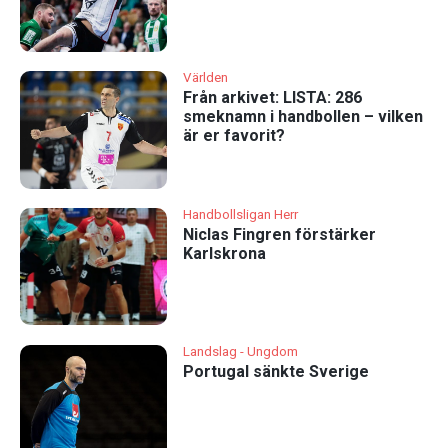
Världen
Från arkivet: LISTA: 286
smeknamn i handbollen – vilken
är er favorit?
Handbollsligan Herr
Niclas Fingren förstärker
Karlskrona
Landslag - Ungdom
Portugal sänkte Sverige