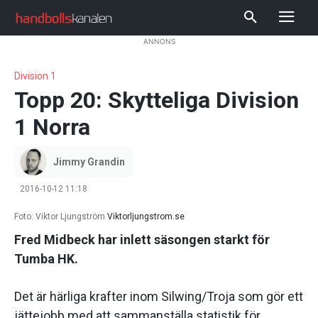
ANNONS
Division 1
Topp 20: Skytteliga Division
1 Norra
Jimmy Grandin
2016-10-12 11:18
Foto: Viktor Ljungström
Viktorljungstrom.se
Fred Midbeck har inlett säsongen starkt för
Tumba HK.
Det är härliga krafter inom Silwing/Troja som gör ett
jättejobb med att sammanställa statistik för