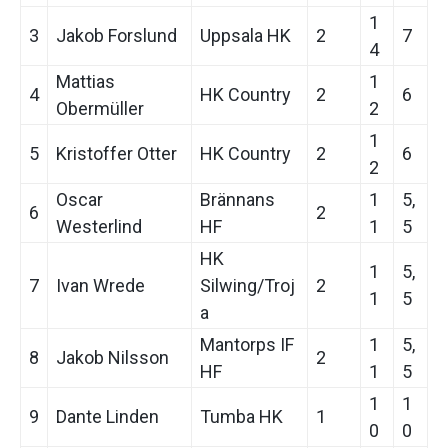
1
3
Jakob Forslund
Uppsala HK
2
7
4
Mattias
1
4
HK Country
2
6
Obermüller
2
1
5
Kristoffer Otter
HK Country
2
6
2
Oscar
Brännans
1
5,
6
2
Westerlind
HF
1
5
HK
1
5,
7
Ivan Wrede
Silwing/Troj
2
1
5
a
Mantorps IF
1
5,
8
Jakob Nilsson
2
HF
1
5
1
1
9
Dante Linden
Tumba HK
1
0
0