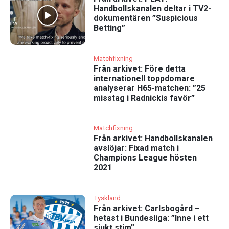
Handbollskanalen deltar i TV2-
dokumentären ”Suspicious
Betting”
Matchfixning
Från arkivet: Före detta
internationell toppdomare
analyserar H65-matchen: ”25
misstag i Radnickis favör”
Matchfixning
Från arkivet: Handbollskanalen
avslöjar: Fixad match i
Champions League hösten
2021
Tyskland
Från arkivet: Carlsbogård –
hetast i Bundesliga: ”Inne i ett
sjukt stim”