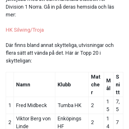
Division 1 Norra. Gå in på deras hemsida och läs
mer:
HK Silwing/Troja
Där finns bland annat skytteliga, utvisningar och
flera sätt att vända på det. Här är Topp 20 i
skytteligan:
Mat
S
M
Namn
Klubb
che
ni
ål
r
tt
1
7,
1
Fred Midbeck
Tumba HK
2
5
5
Viktor Berg von
Enköpings
1
2
2
7
Linde
HF
4