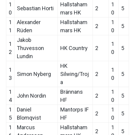
1
Hallstaham
1
Sebastian Horti
2
5
0
mars HK
0
1
Alexander
Hallstaham
1
2
5
1
Rüden
mars HK
0
Jakob
1
1
Thuvesson
HK Country
2
5
2
0
Lundin
HK
1
1
Simon Nyberg
Silwing/Troj
2
5
3
0
a
1
Brännans
1
John Nordin
2
5
4
HF
0
1
Daniel
Mantorps IF
1
2
5
5
Blomqvist
HF
0
1
Marcus
Hallstaham
1
2
5