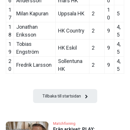
6
Andersson
mars HK
0
1
1
Milan Kapuran
Uppsala HK
2
5
7
0
1
Jonathan
4,
HK Country
2
9
8
Eriksson
5
1
Tobias
4,
HK Eskil
2
9
9
Engström
5
2
Sollentuna
4,
Fredrik Larsson
2
9
0
HK
5
Tillbaka till startsidan
Matchfixning
Från arkivet: PLAY: