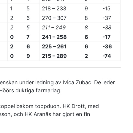
1
5
218 – 233
9
-15
2
6
270 – 307
8
-37
2
5
211 – 249
8
-38
0
7
241 – 258
6
-17
2
6
225 – 261
6
-36
0
9
215 – 289
2
-74
lsvenskan under ledning av Ivica Zubac. De leder
 Höörs duktiga farmarlag.
tt koppel bakom toppduon. HK Drott, med
son, och HK Aranäs har gjort en fin