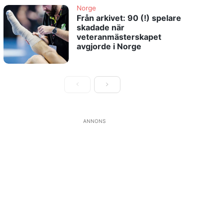
Norge
Från arkivet: 90 (!) spelare
skadade när
veteranmästerskapet
avgjorde i Norge
ANNONS