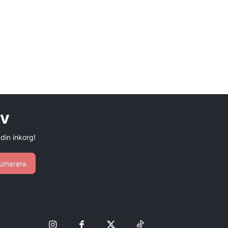
ev
 din inkorg!
umerera