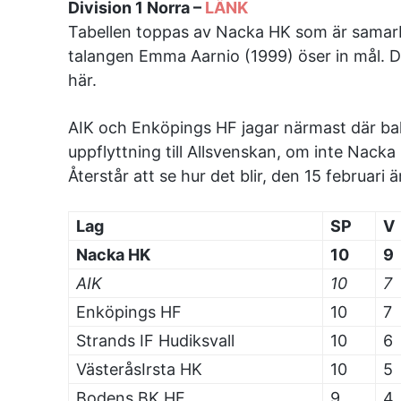
Division 1 Norra –
LÄNK
Tabellen toppas av Nacka HK som är samarb
talangen Emma Aarnio (1999) öser in mål. De
här.
AIK och Enköpings HF jagar närmast där bak
uppflyttning till Allsvenskan, om inte Nack
Återstår att se hur det blir, den 15 februari 
Lag
SP
V
Nacka HK
10
9
AIK
10
7
Enköpings HF
10
7
Strands IF Hudiksvall
10
6
VästeråsIrsta HK
10
5
Bodens BK HF
9
4