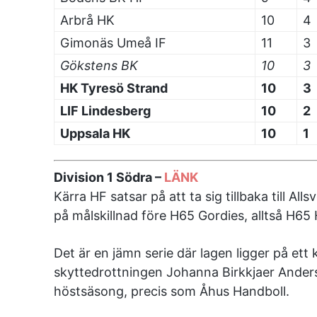
Arbrå HK
10
4
Gimonäs Umeå IF
11
3
Gökstens BK
10
3
HK Tyresö Strand
10
3
LIF Lindesberg
10
2
Uppsala HK
10
1
Division 1 Södra –
LÄNK
Kärra HF satsar på att ta sig tillbaka till Al
på målskillnad före H65 Gordies, alltså H65
Det är en jämn serie där lagen ligger på e
skyttedrottningen Johanna Birkkjaer Anders
höstsäsong, precis som Åhus Handboll.