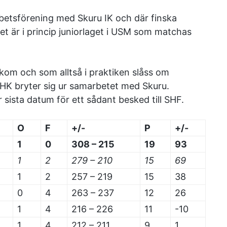
etsförening med Skuru IK och där finska
t är i princip juniorlaget i USM som matchas
om och som alltså i praktiken slåss om
a HK bryter sig ur samarbetet med Skuru.
är sista datum för ett sådant besked till SHF.
O
F
+/-
P
+/-
1
0
308 – 215
19
93
1
2
279 – 210
15
69
1
2
257 – 219
15
38
0
4
263 – 237
12
26
1
4
216 – 226
11
-10
1
4
212 – 211
9
1