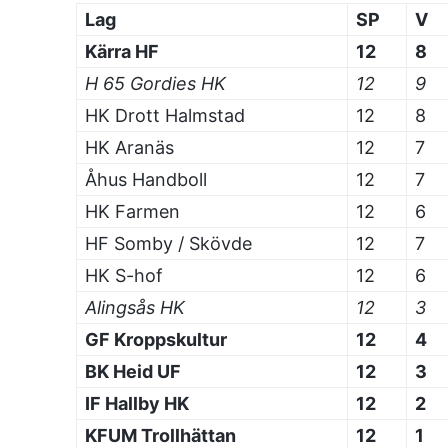
Lag
SP
V
Kärra HF
12
8
H 65 Gordies HK
12
9
HK Drott Halmstad
12
8
HK Aranäs
12
7
Åhus Handboll
12
7
HK Farmen
12
6
HF Somby / Skövde
12
7
HK S-hof
12
6
Alingsås HK
12
3
GF Kroppskultur
12
4
BK Heid UF
12
3
IF Hallby HK
12
2
KFUM Trollhättan
12
1