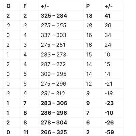
O
F
+/-
P
+/-
2
2
325 – 284
18
41
0
3
275 – 255
18
20
0
4
337 – 303
16
34
2
3
275 – 251
16
24
1
4
283 – 273
15
10
2
4
287 – 272
14
15
0
5
309 – 295
14
14
0
6
275 – 296
12
-21
3
6
291 – 310
9
-19
1
7
283 – 306
9
-23
1
8
286 – 296
7
-10
2
8
278 – 304
6
-26
0
11
266 – 325
2
-59