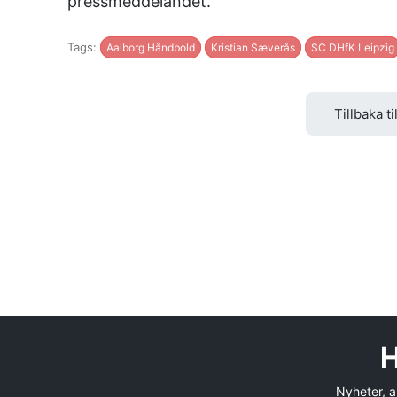
pressmeddelandet.
Tags:
Aalborg Håndbold
Kristian Sæverås
SC DHfK Leipzig
Tillbaka ti
H
Nyheter, an