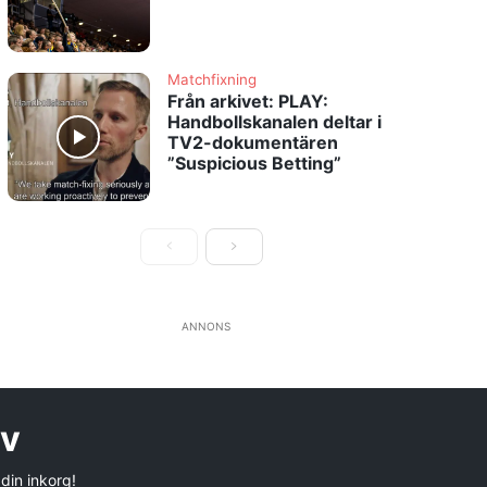
Matchfixning
Från arkivet: PLAY:
Handbollskanalen deltar i
TV2-dokumentären
”Suspicious Betting”
ANNONS
ev
 din inkorg!