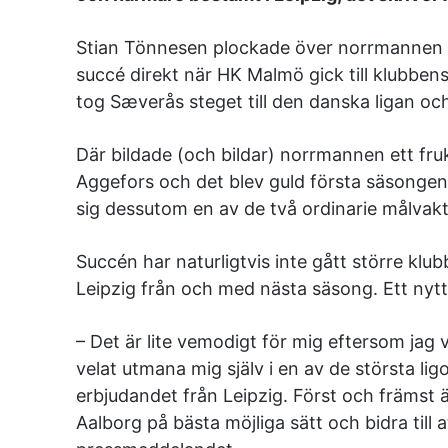
Stian Tönnesen plockade över norrmannen ti
succé direkt när HK Malmö gick till klubben
tog Sæverås steget till den danska ligan o
Där bildade (och bildar) norrmannen ett fr
Aggefors och det blev guld första säsonge
sig dessutom en av de två ordinarie målvakt
Succén har naturligtvis inte gått större kl
Leipzig från och med nästa säsong. Ett nytt 
– Det är lite vemodigt för mig eftersom jag v
velat utmana mig själv i en av de största lig
erbjudandet från Leipzig. Först och främst ä
Aalborg på bästa möjliga sätt och bidra till at