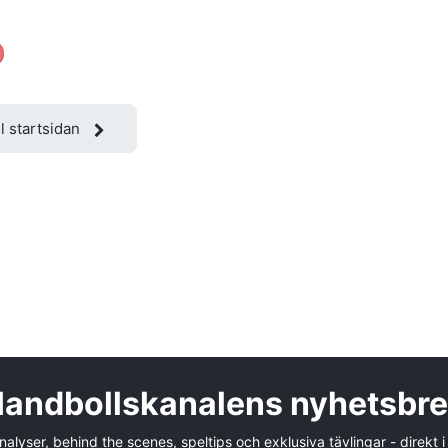
ll startsidan
andbollskanalens nyhetsbr
alyser, behind the scenes, speltips och exklusiva tävlingar - direkt i