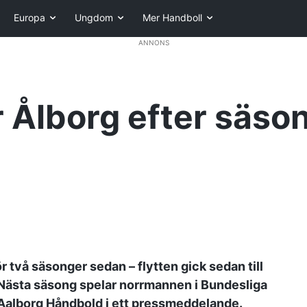
Europa
Ungdom
Mer Handboll
ANNONS
Ålborg efter säsong
 två säsonger sedan – flytten gick sedan till
. Nästa säsong spelar norrmannen i Bundesliga
 Aalborg Håndbold i ett pressmeddelande.