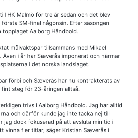
ll HK Malmö för tre år sedan och det blev
s första SM-final någonsin. Efter säsongen
ch topplaget Aalborg Håndbold.
uktat målvaktspar tillsammans med Mikael
n. Även i år har Sæverås imponerat och närmar
splatserna i det norska landslaget.
ubbar förbi och Sæverås har nu kontrakterats av
fint steg för 23-åringen alltså.
erkligen trivs i Aalborg Håndbold. Jag har alltid
orna och därför kunde jag inte tacka nej till
r jag dock fokuserad på att avsluta min tid i
t vinna fler titlar, säger Kristian Sæverås i