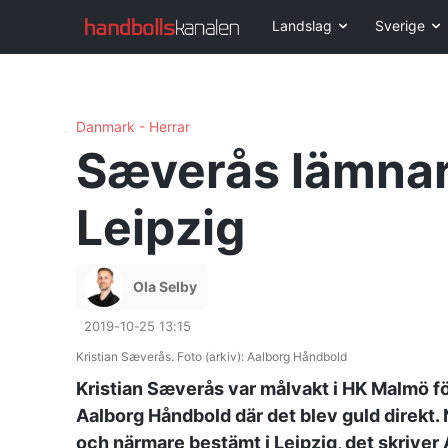
Landslag
Sverige
Danmark - Herrar
Sæverås lämnar 
Leipzig
Ola Selby
2019-10-25 13:15
Kristian Sæverås. Foto (arkiv): Aalborg Håndbold
Kristian Sæverås var målvakt i HK Malmö för
Aalborg Håndbold där det blev guld direkt
och närmare bestämt i Leipzig, det skriver