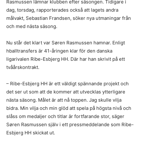
Rasmussen lämnar klubben efter säsongen
. Tidigare i
dag, torsdag, rapporterades också att lagets andra
målvakt, Sebastian Frandsen,
söker nya utmaningar från
och med nästa säsong
.
Nu står det klart var Søren Rasmussen hamnar. Enligt
hballtransfers
är 41-åringen klar för den danska
ligarivalen Ribe-Esbjerg HH. Där har han skrivit på ett
tvåårskontrakt.
– Ribe-Esbjerg HH är ett väldigt spännande projekt och
det ser ut som att de kommer att utvecklas ytterligare
nästa säsong. Målet är att nå toppen. Jag skulle vilja
bidra. Min vilja och min glöd att spela på högsta nivå och
slåss om medaljer och titlar är fortfarande stor, säger
Søren Rasmussen själv i ett pressmeddelande som Ribe-
Esbjerg HH skickat ut.