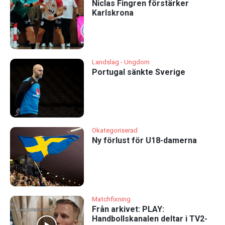
Niclas Fingren förstärker
Karlskrona
Landslag - Ungdom
Portugal sänkte Sverige
Okategoriserad
Ny förlust för U18-damerna
Matchfixning
Från arkivet: PLAY:
Handbollskanalen deltar i TV2-