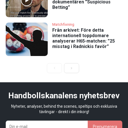
dokumentären ”Suspicious
Betting”
Matchfixning
Från arkivet: Före detta
internationell toppdomare
analyserar H65-matchen: ”25
misstag i Radnickis favör”
Handbollskanalens nyhetsbrev
Nyheter, analyser, behind the scenes, speltips och exklusiva
tävlingar - direkt i din inkorg!
Prenumerera