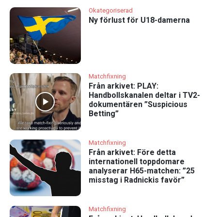
Okategoriserad
Ny förlust för U18-damerna
Matchfixning
Från arkivet: PLAY:
Handbollskanalen deltar i TV2-
dokumentären ”Suspicious
Betting”
Matchfixning
Från arkivet: Före detta
internationell toppdomare
analyserar H65-matchen: ”25
misstag i Radnickis favör”
Matchfixning