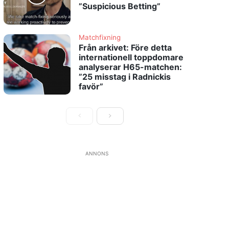
”Suspicious Betting”
Matchfixning
Från arkivet: Före detta
internationell toppdomare
analyserar H65-matchen:
”25 misstag i Radnickis
favör”
ANNONS