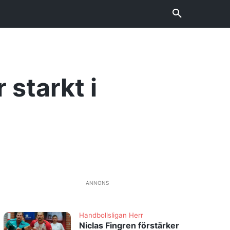
 starkt i
ANNONS
Handbollsligan Herr
Niclas Fingren förstärker