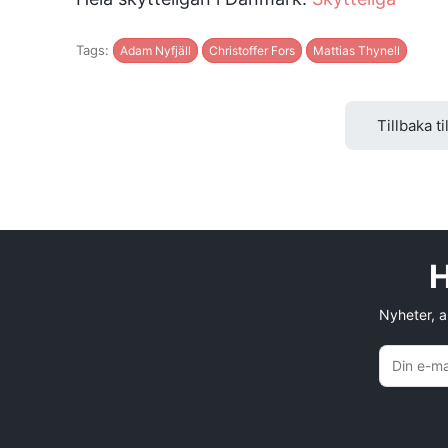
Tags:
Adam Nyfjäll
Christoffer Fors
Mattias Thynell
Tillbaka ti
H
Nyheter, an