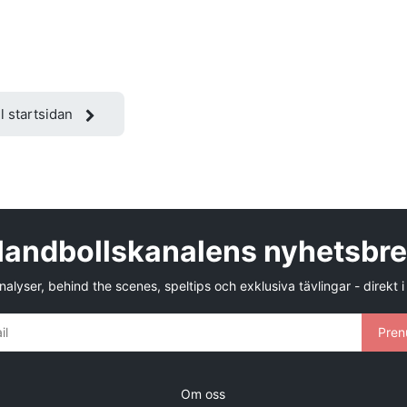
ll startsidan
andbollskanalens nyhetsbr
alyser, behind the scenes, speltips och exklusiva tävlingar - direkt i
Pren
Om oss