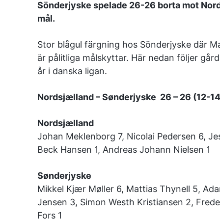
Sönderjyske spelade 26-26 borta mot Nord
mål.
Stor blågul färgning hos Sönderjyske där Ma
är pålitliga målskyttar. Här nedan följer gå
år i danska ligan.
Nordsjælland – Sønderjyske 26 – 26 (12-14
Nordsjælland
Johan Meklenborg 7, Nicolai Pedersen 6, Jes
Beck Hansen 1, Andreas Johann Nielsen 1
Sønderjyske
Mikkel Kjær Møller 6, Mattias Thynell 5, Ada
Jensen 3, Simon Westh Kristiansen 2, Frede
Fors 1