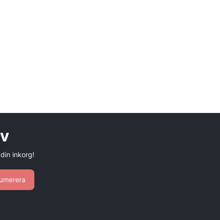
ev
 din inkorg!
umerera