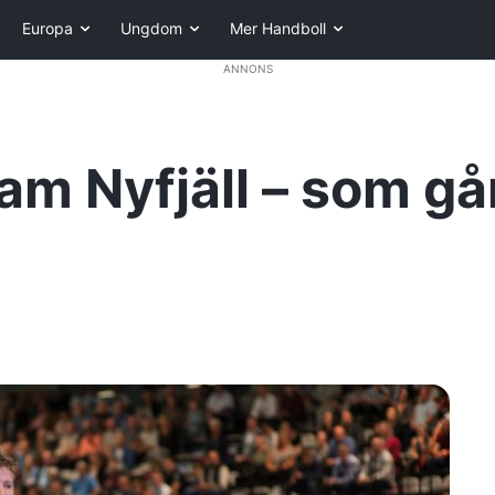
Europa
Ungdom
Mer Handboll
ANNONS
m Nyfjäll – som går