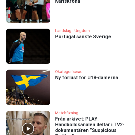
Karlskrona
Landslag - Ungdom
Portugal sänkte Sverige
Okategoriserad
Ny förlust för U18-damerna
Matchfixning
Från arkivet: PLAY:
Handbollskanalen deltar i TV2-
dokumentären ”Suspicious