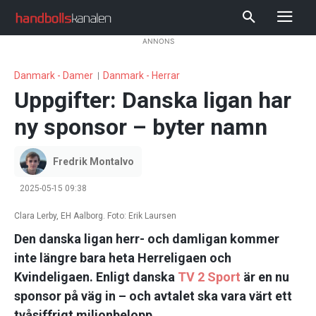
ANNONS
Danmark - Damer
Danmark - Herrar
Uppgifter: Danska ligan har
ny sponsor – byter namn
Fredrik Montalvo
2025-05-15 09:38
Clara Lerby, EH Aalborg. Foto: Erik Laursen
Den danska ligan herr- och damligan kommer
inte längre bara heta Herreligaen och
Kvindeligaen. Enligt danska
TV 2 Sport
är en nu
sponsor på väg in – och avtalet ska vara värt ett
tvåsiffrigt miljonbelopp.