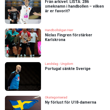
Från arkivet: LISTA: 286
smeknamn i handbollen – vilken
är er favorit?
Handbollsligan Herr
Niclas Fingren förstärker
Karlskrona
Landslag - Ungdom
Portugal sänkte Sverige
Okategoriserad
Ny förlust för U18-damerna