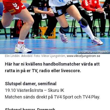
Elin Lindén. Arkivbild. Foto: Viktor Ljungström,
www.viktorljungstrom.se
Här har ni kvällens handbollsmatcher värda att
ratta in på er TV, radio eller livescore.
Slutspel damer, semifinal
19.10 VästeråsIrsta – Skuru IK
Matchen sänds direkt på TV4 Sport och TV4 Play.
Slutspel herrar, Danmark