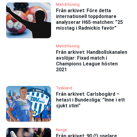
Matchfixning
Från arkivet: Före detta
internationell toppdomare
analyserar H65-matchen: ”25
misstag i Radnickis favör”
Matchfixning
Från arkivet: Handbollskanalen
avslöjar: Fixad match i
Champions League hösten
2021
Tyskland
Från arkivet: Carlsbogård –
hetast i Bundesliga: ”Inne i ett
sjukt stim”
Norge
Från arkivet: 90 (!) spelare