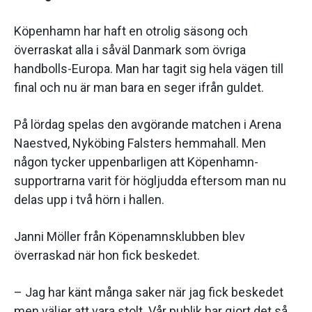
Köpenhamn har haft en otrolig säsong och
överraskat alla i såväl Danmark som övriga
handbolls-Europa. Man har tagit sig hela vägen till
final och nu är man bara en seger ifrån guldet.
På lördag spelas den avgörande matchen i Arena
Naestved, Nyköbing Falsters hemmahall. Men
någon tycker uppenbarligen att Köpenhamn-
supportrarna varit för högljudda eftersom man nu
delas upp i två hörn i hallen.
Janni Möller från Köpenamnsklubben blev
överraskad när hon fick beskedet.
– Jag har känt många saker när jag fick beskedet
men väljer att vara stolt. Vår publik har gjort det så