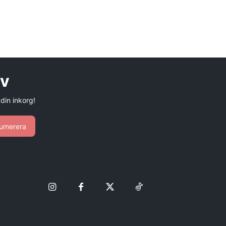
ev
 din inkorg!
umerera