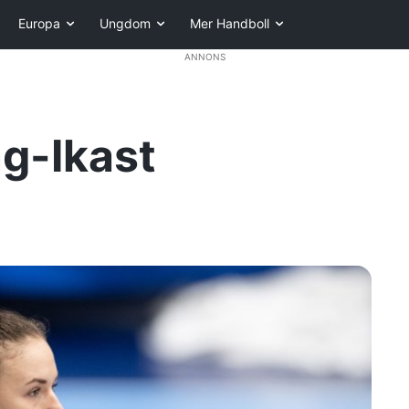
Europa
Ungdom
Mer Handboll
ANNONS
ng-Ikast