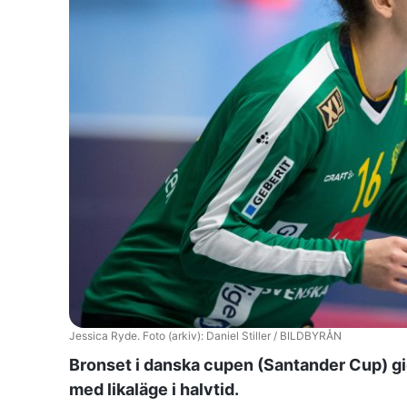
Jessica Ryde. Foto (arkiv): Daniel Stiller / BILDBYRÅN
Bronset i danska cupen (Santander Cup) gic
med likaläge i halvtid.