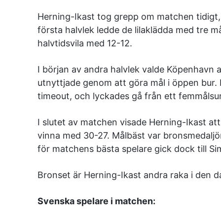
Herning-Ikast tog grepp om matchen tidigt, m
första halvlek ledde de lilaklädda med tre m
halvtidsvila med 12-12.
I början av andra halvlek valde Köpenhavn at
utnyttjade genom att göra mål i öppen bur. 
timeout, och lyckades gå från ett femmålsun
I slutet av matchen visade Herning-Ikast att 
vinna med 30-27. Målbäst var bronsmedaljör
för matchens bästa spelare gick dock till S
Bronset är Herning-Ikast andra raka i den 
Svenska spelare i matchen: