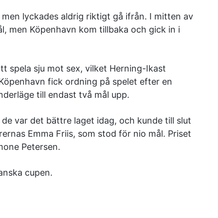
en lyckades aldrig riktigt gå ifrån. I mitten av
ål, men Köpenhavn kom tillbaka och gick in i
t spela sju mot sex, vilket Herning-Ikast
Köpenhavn fick ordning på spelet efter en
derläge till endast två mål upp.
de var det bättre laget idag, och kunde till slut
ernas Emma Friis, som stod för nio mål. Priset
imone Petersen.
danska cupen.