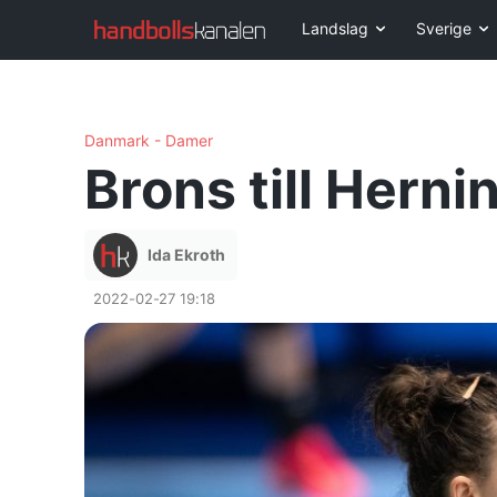
Landslag
Sverige
Danmark - Damer
Brons till Herni
Ida Ekroth
2022-02-27 19:18