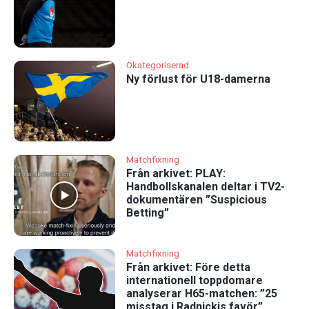
Okategoriserad
Ny förlust för U18-damerna
Matchfixning
Från arkivet: PLAY:
Handbollskanalen deltar i TV2-
dokumentären ”Suspicious
Betting”
Matchfixning
Från arkivet: Före detta
internationell toppdomare
analyserar H65-matchen: ”25
misstag i Radnickis favör”