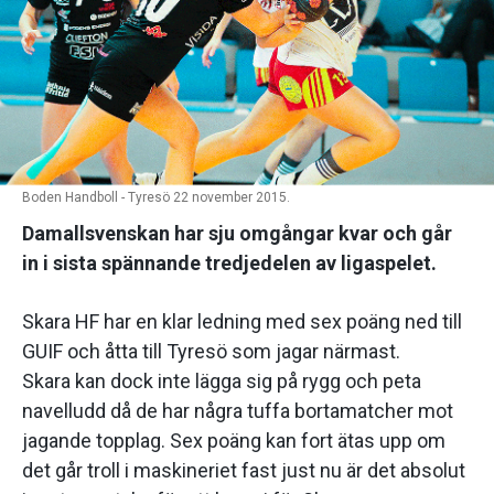
Boden Handboll - Tyresö 22 november 2015.
Damallsvenskan har sju omgångar kvar och går
in i sista spännande tredjedelen av ligaspelet.
Skara HF har en klar ledning med sex poäng ned till
GUIF och åtta till Tyresö som jagar närmast.
Skara kan dock inte lägga sig på rygg och peta
navelludd då de har några tuffa bortamatcher mot
jagande topplag. Sex poäng kan fort ätas upp om
det går troll i maskineriet fast just nu är det absolut