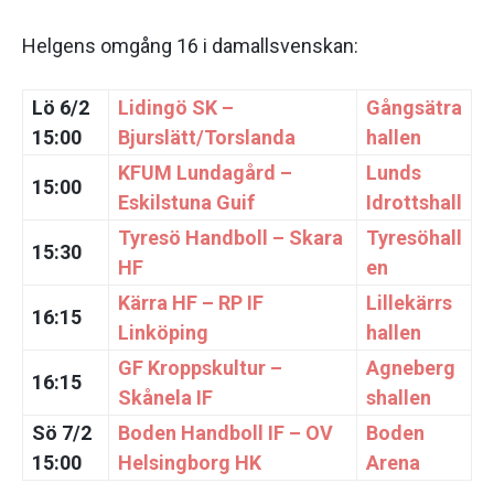
Helgens omgång 16 i damallsvenskan:
Lö 6/2
Lidingö SK –
Gångsätra
15:00
Bjurslätt/Torslanda
hallen
KFUM Lundagård –
Lunds
15:00
Eskilstuna Guif
Idrottshall
Tyresö Handboll – Skara
Tyresöhall
15:30
HF
en
Kärra HF – RP IF
Lillekärrs
16:15
Linköping
hallen
GF Kroppskultur –
Agneberg
16:15
Skånela IF
shallen
Sö 7/2
Boden Handboll IF – OV
Boden
15:00
Helsingborg HK
Arena