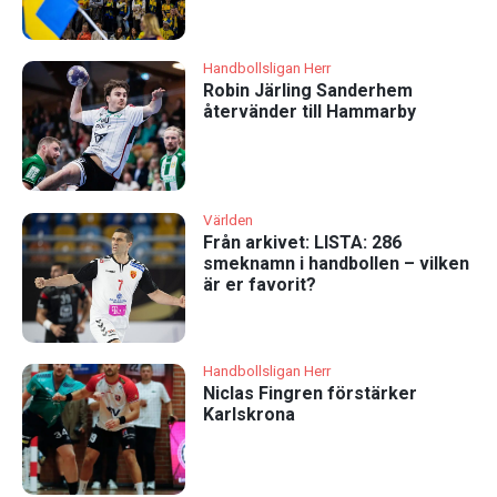
Handbollsligan Herr
Robin Järling Sanderhem
återvänder till Hammarby
Världen
Från arkivet: LISTA: 286
smeknamn i handbollen – vilken
är er favorit?
Handbollsligan Herr
Niclas Fingren förstärker
Karlskrona