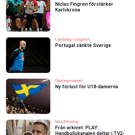
Niclas Fingren förstärker
Karlskrona
Landslag - Ungdom
Portugal sänkte Sverige
Okategoriserad
Ny förlust för U18-damerna
Matchfixning
Från arkivet: PLAY:
Handbollskanalen deltar i TV2-