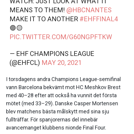
WATCH: JUST LOOK AT WHAT IT
MEANS TO THEM!
@HBCNANTES
MAKE IT TO ANOTHER
#EHFFINAL4
🟣🟡
PIC.TWITTER.COM/G60NGPFTKW
— EHF CHAMPIONS LEAGUE
(@EHFCL)
MAY 20, 2021
I torsdagens andra Champions League-semifinal
vann Barcelona bekvämt mot HC Meshkov Brest
med 40–28 efter att också ha vunnit det första
mötet (med 33–29). Danske Casper Mortensen
blev matchens bästa målskytt med sina sju
fullträffar. För spanjorernas del innebär
avancemanget klubbens nionde Final Four.