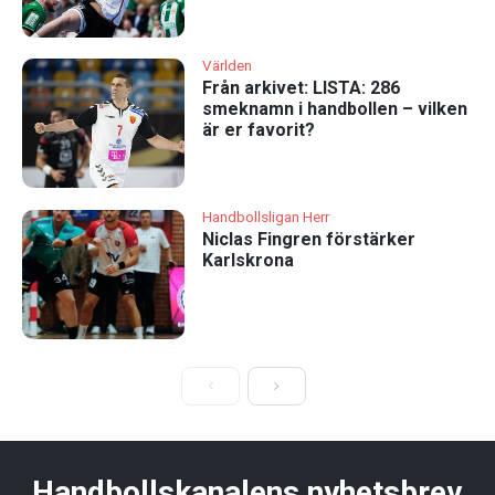
Världen
Från arkivet: LISTA: 286
smeknamn i handbollen – vilken
är er favorit?
Handbollsligan Herr
Niclas Fingren förstärker
Karlskrona
Handbollskanalens nyhetsbrev