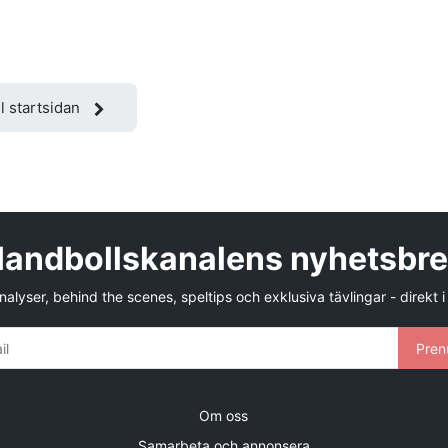
ll startsidan
andbollskanalens nyhetsbr
alyser, behind the scenes, speltips och exklusiva tävlingar - direkt i
Pren
Om oss
Samarbeta och annonsera