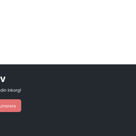
ev
 din inkorg!
umerera