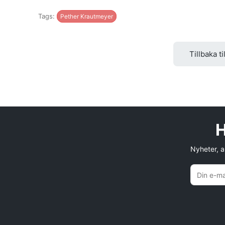
Tags:
Pether Krautmeyer
Tillbaka ti
H
Nyheter, an