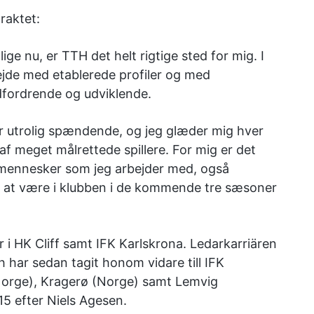
raktet:
ge nu, er TTH det helt rigtige sted for mig. I
bejde med etablerede profiler og med
dfordrende og udviklende.
r utrolig spændende, og jeg glæder mig hver
 af meget målrettede spillere. For mig er det
mennesker som jeg arbejder med, også
il at være i klubben i de kommende tre sæsoner
 i HK Cliff samt IFK Karlskrona. Ledarkarriären
h har sedan tagit honom vidare till IFK
(Norge), Kragerø (Norge) samt Lemvig
5 efter Niels Agesen.