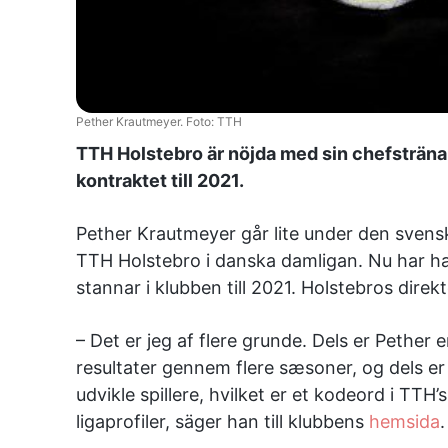
Pether Krautmeyer. Foto: TTH
TTH Holstebro är nöjda med sin chefsträna
kontraktet till 2021.
Pether Krautmeyer går lite under den svensk
TTH Holstebro i danska damligan. Nu har h
stannar i klubben till 2021. Holstebros dire
– Det er jeg af flere grunde. Dels er Pether
resultater gennem flere sæsoner, og dels er 
udvikle spillere, hvilket er et kodeord i TTH’s
ligaprofiler, säger han till klubbens
hemsida
.