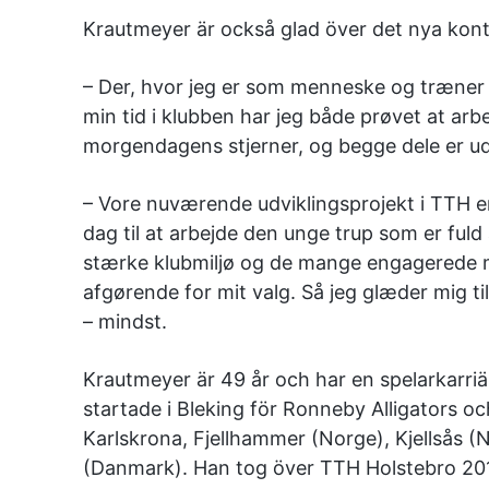
Krautmeyer är också glad över det nya kont
– Der, hvor jeg er som menneske og træner li
min tid i klubben har jeg både prøvet at ar
morgendagens stjerner, og begge dele er u
– Vore nuværende udviklingsprojekt i TTH e
dag til at arbejde den unge trup som er fuld
stærke klubmiljø og de mange engagerede 
afgørende for mit valg. Så jeg glæder mig t
– mindst.
Krautmeyer är 49 år och har en spelarkarriär
startade i Bleking för Ronneby Alligators oc
Karlskrona, Fjellhammer (Norge), Kjellsås 
(Danmark). Han tog över TTH Holstebro 201