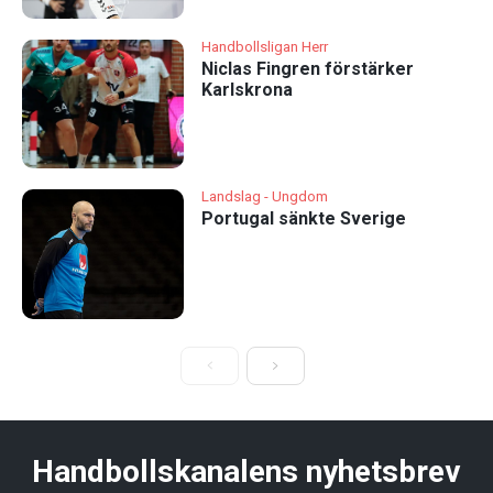
Handbollsligan Herr
Niclas Fingren förstärker
Karlskrona
Landslag - Ungdom
Portugal sänkte Sverige
Handbollskanalens nyhetsbrev