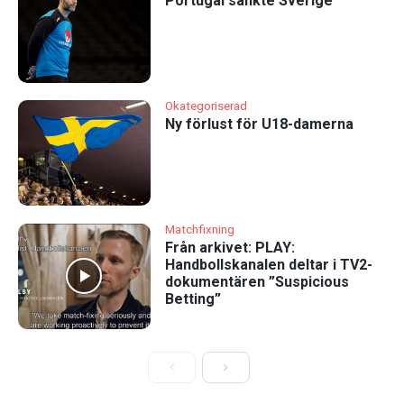
Portugal sänkte Sverige
Okategoriserad
Ny förlust för U18-damerna
Matchfixning
Från arkivet: PLAY:
Handbollskanalen deltar i TV2-
dokumentären ”Suspicious
Betting”