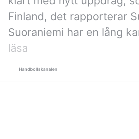
klart med nytt uppdrag, s
Finland, det rapporterar S
Suoraniemi har en lång k
Tommy
läsa
Suoraniemi
ny
förbundskapten
Handbollskanalen
för
Finland
F98